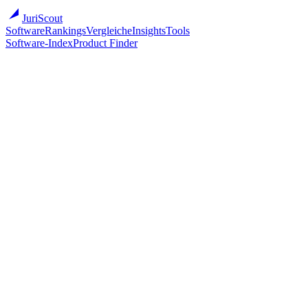
JuriScout
Software
Rankings
Vergleiche
Insights
Tools
Software-Index
Product Finder
Rankings
/
Die 8 besten Kanzleisoftware-Lösungen 2026
Aktualisiert
2026-05-19
·
8
Einträge
RA-MICRO
RA-MICRO