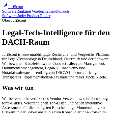
JuriScout
Software
Rankings
Vergleiche
Insights
Tools
Software-Index
Product Finder
Über JuriScout
Legal-Tech-Intelligence für den
DACH-Raum
JuriScout ist eine unabhängige Recherche- und Vergleichs-Plattform
für Legal-Technology in Deutschland, Österreich und der Schweiz.
Wir bewerten Kanzleisoftware, Contract-Lifecycle-Management,
Dokumentenmanagement, Legal-AI, Insolvenz- und
Notariatssoftware — entlang von DSGVO-Posture, Pricing-
Transparenz, Implementations-Realismus und realer Modell-Tiefe.
Was wir tun
Wir betreiben ein verifiziertes Vendor-Verzeichnis, schreiben Long-
form-Guides, veröffentlichen Top-Listen und bauen interaktive
Assessments für die häufigsten Entscheidungs-Momente — vom
Erstkauf in der Solo-Kanzlei bis zum Konsolidierungs-Projekt im