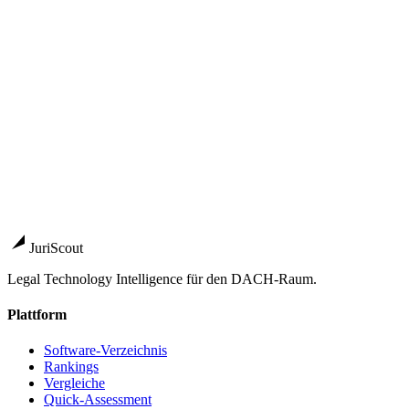
Kanzleisoftware 2026: Marktüberblick, Auswahlkriterien und
Entscheidungs-Framework für DACH-Kanzleien
Pillar-
Guide
→
Das STP / Septeo-Ökosystem: 10 Produkte, eine
Strategie
Pillar-Guide
→
Anbieter
DATEV Anwalt classic
Die Kanzleiverwaltungssoftware für
Rechtsanwälte und interdisziplinäre Kanzleien
→
RA-MICRO
Innovative Lösungen mit bewährter Sicherheit.
Einfach bedienbar.
→
advoware
Die 360° Cloud Software für kleinere Kanzleien
→
JuriScout
Legal Technology Intelligence für den DACH-Raum.
Plattform
Software-Verzeichnis
Rankings
Vergleiche
Quick-Assessment