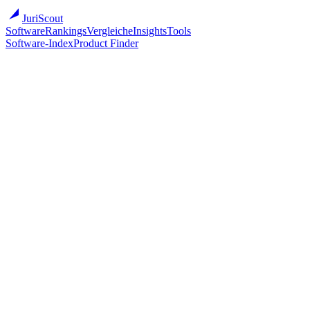
JuriScout
Software
Rankings
Vergleiche
Insights
Tools
Software-Index
Product Finder
→
→
→
Kanzleisoftware 2026: Marktüberblick, Auswahlkriterien und
Entscheidungs-Framework für DACH-Kanzleien
→