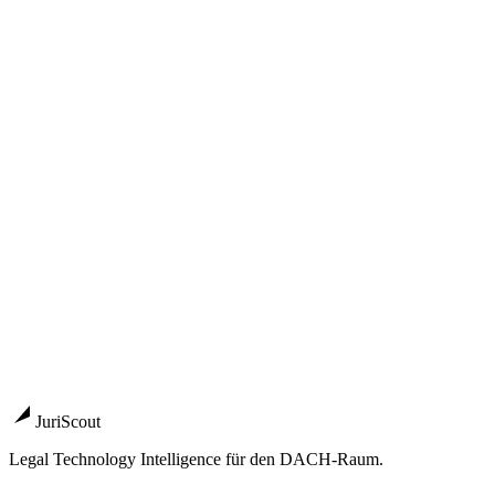
Calendly
mit Alternativen vergleichen?
Side-by-side mit allen relevanten DACH-Kanzleisoftware-Anbietern.
Vergleich starten
→
Ranking
Die 10 besten Akquise-Tools für DACH-Kanzleien 2026
Ranki
Guide
Mandanten-Akquise & Kanzlei-Skalierung 2026: Marktüberbli
Anbieter
anwalt.de Premium-Eintrag
Bezahltes Profil und Mandantenanfr
Deutsche Anwaltauskunft (anwaltauskunft.de)
Reichweitenstar
LegalLeads
Spezialisierter Lead-Marktplatz für deutsche Anwal
JuriScout
Legal Technology Intelligence für den DACH-Raum.