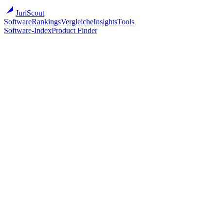
JuriScout
Software
Rankings
Vergleiche
Insights
Tools
Software-Index
Product Finder
Software
/
Kanzleisoftware
/
Calendly
Calendly
Calendly
Online-Terminbuchung — niedrigschwelliger Erstberatungs-Kanal
Cloud
Primärmarkt
US
7 Sprachen
Zur Anbieter-Website ↗
Mit anderen vergleichen
Ab (öffentlich)
10,00 €
Bestes Sweet-Spot
Einzelanwalt · 85/100
Migration
●○○○○ (1/5)
Onboarding
0–1 Wochen
Implementations-Partner
Optional
Vendor gegründet
2013
Vendor-Größe
501-1000
Übersicht
Pricing
Eignung
Migration
Überblick