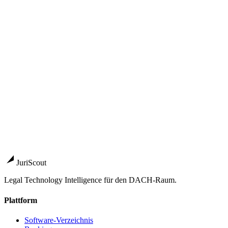
Mandanten-Akquise & Kanzlei-Skalierung 2026:
Marktüberblick, Tool-Landschaft und 90-Tage-Plan für
DACH-Kanzleien
Pillar-Guide
→
Anbieter
anwalt.de Premium-Eintrag
Bezahltes Profil und
Mandantenanfragen über das größte deutsche
Anwaltsportal
→
Deutsche Anwaltauskunft
(anwaltauskunft.de)
Reichweitenstarkes Anwaltsverzeichnis
des Deutschen Anwaltvereins — Eintrag über DAV-
Mitgliedschaft
→
AdvoAssist
Terminvertretung an deutschen Gerichten —
Marketplace mit über 10.000 Anwält:innen
→
JuriScout
Legal Technology Intelligence für den DACH-Raum.
Plattform
Software-Verzeichnis