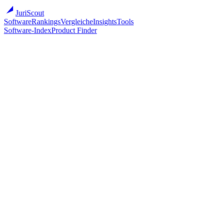
JuriScout
Software
Rankings
Vergleiche
Insights
Tools
Software-Index
Product Finder
Software
/
Kanzleisoftware
/
LegalLeads
LegalLeads
LegalLeads
Spezialisierter Lead-Marktplatz für deutsche Anwaltskanzleien
Cloud
Primärmarkt
DE
DE
Zur Anbieter-Website ↗
Mit anderen vergleichen
Ab (öffentlich)
Auf Anfrage
Bestes Sweet-Spot
Boutique (2–5) · 85/100
Migration
●●○○○ (2/5)
Onboarding
1–4 Wochen
Implementations-Partner
Optional
Vendor gegründet
2018
Vendor-Größe
11-50
Übersicht
Pricing
Eignung
Migration
Überblick