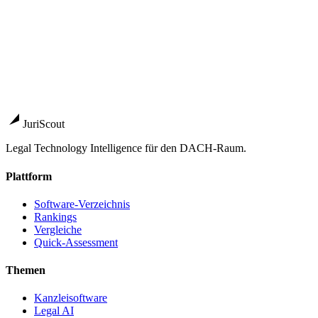
Vergleich starten
→
Guide
Insolvenzsoftware DACH 2026: Marktüberblick, Produkte
und Entscheidungs-Framework für Verwalter, Restrukturierer
und Treuhänder
Pillar-Guide
→
JuriScout
Legal Technology Intelligence für den DACH-Raum.
Plattform
Software-Verzeichnis
Rankings
Vergleiche
Quick-Assessment
Themen
Kanzleisoftware
Legal AI