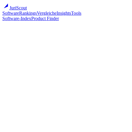
JuriScout
Software
Rankings
Vergleiche
Insights
Tools
Software-Index
Product Finder
Software
/
Kanzleisoftware
/
NotarNow
LegalNow Software
NotarNow
KI-Add-on für notarielle Workflows
Cloud
Primärmarkt
DE
DE
Zur Anbieter-Website ↗
Mit anderen vergleichen
Ab (öffentlich)
Auf Anfrage
Bestes Sweet-Spot
Boutique (2–5) · 80/100
Migration
●○○○○ (1/5)
Onboarding
1–3 Wochen
Implementations-Partner
Optional
Vendor-Größe
unknown
Übersicht
Pricing
Eignung
Migration
Überblick