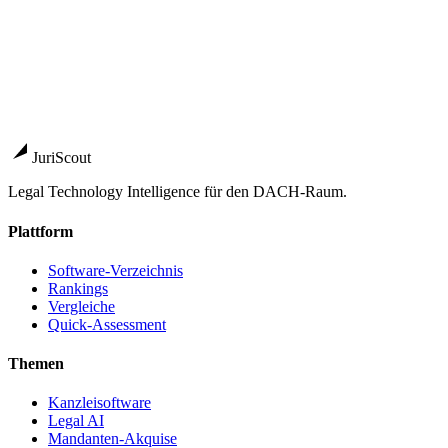
deutsche BigLaw 2026
Pillar-Guide
→
Anbieter
TriNotar
Marktführende Notariatssoftware in Deutschland
→
NOAH
Cloud-Notariatssoftware — XNotar, Urkundenrolle,
GwG in einer Suite
→
JuriScout
Legal Technology Intelligence für den DACH-Raum.
Plattform
Software-Verzeichnis
Rankings
Vergleiche
Quick-Assessment
Themen
Kanzleisoftware
Legal AI
Mandanten-Akquise