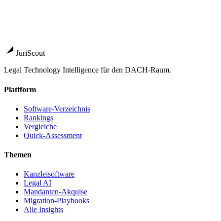
Noxtua
Souveräne KI für deutsche Juristen
→
Beck-Noxtua
Der KI-Arbeitsplatz im beck-online-
Universum
→
Lexroom
Verifizierte KI für europäische Anwälte
→
JuriScout
Legal Technology Intelligence für den DACH-Raum.
Plattform
Software-Verzeichnis
Rankings
Vergleiche
Quick-Assessment
Themen
Kanzleisoftware
Legal AI
Mandanten-Akquise
Migration-Playbooks
Alle Insights