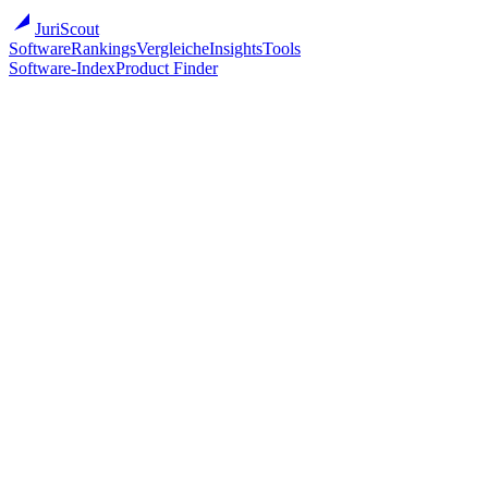
JuriScout
Software
Rankings
Vergleiche
Insights
Tools
Software-Index
Product Finder
Software
/
Kanzleisoftware
/
Lexis+ AI
LexisNexis
Lexis+ AI
Verlagsgebundene Legal-AI mit LexisNexis-Quellenbasis
Cloud
Primärmarkt
US
3 Sprachen
Zur Anbieter-Website ↗
Mit anderen vergleichen
Ab (öffentlich)
Auf Anfrage
Bestes Sweet-Spot
Großkanzlei (51–200) · 80/100
Migration
●●●○○ (3/5)
Onboarding
3–10 Wochen
Implementations-Partner
Optional
Vendor gegründet
1970
Vendor-Größe
5000+
Übersicht
Pricing
Eignung
Migration
Überblick