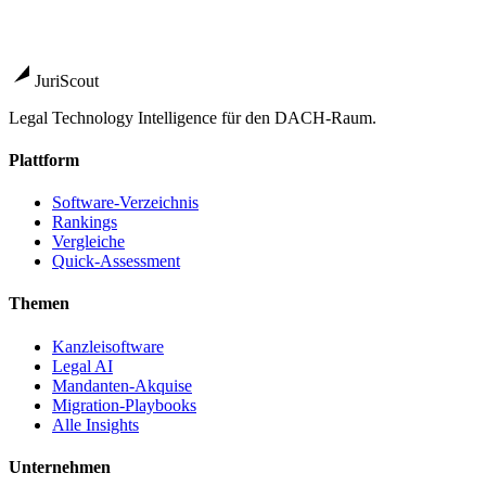
RA-MICRO
Innovative Lösungen mit bewährter Sicherheit. Ei
advoware
Die 360° Cloud Software für kleinere Kanzleien
→
JuriScout
Legal Technology Intelligence für den DACH-Raum.
Plattform
Software-Verzeichnis
Rankings
Vergleiche
Quick-Assessment
Themen
Kanzleisoftware
Legal AI
Mandanten-Akquise
Migration-Playbooks
Alle Insights
Unternehmen