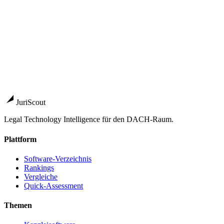
Side-by-side mit allen relevanten DACH-Kanzleisoftware-Anbietern.
Vergleich starten
→
Anbieter
Knowliah
AI Legal Hub für Unternehmens-Rechtsabteilungen
Legisway
Die intuitive Software für Ihre Rechtsabteilung
→
BusyLamp (ELM Essentials by Onit)
Eine Plattform für Matte
JuriScout
Legal Technology Intelligence für den DACH-Raum.
Plattform
Software-Verzeichnis
Rankings
Vergleiche
Quick-Assessment
Themen