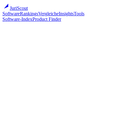
JuriScout
Software
Rankings
Vergleiche
Insights
Tools
Software-Index
Product Finder
Software
/
Kanzleisoftware
/
Brightflag
Brightflag
Brightflag
KI-gestütztes Legal-Spend-Management
Cloud
Primärmarkt
IE
EN
Zur Anbieter-Website ↗
Mit anderen vergleichen
Ab (öffentlich)
Auf Anfrage
Bestes Sweet-Spot
Großkanzlei (51–200) · 95/100
Migration
●●●○○ (3/5)
Onboarding
6–12 Wochen
Implementations-Partner
Optional
Vendor gegründet
2014
Vendor-Größe
201-500
Übersicht
Pricing
Eignung
Migration
Überblick