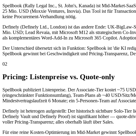
Spellbook (Rally Legal Inc., St. John's, Kanada) ist Mid-Market-Sa
25 Mio. USD (Moxxie Ventures, Inovia). Das Tool ist für Transactio
keine Procurement-Verhandlung nötig.
Definely (Definely Ltd., London) ist das andere Ende: UK-BigLaw-
Mio. USD; Lead Revaia, mit Microsoft M12 als strategischem Co-Inve
als komplementäres Word-Add-In zu Microsoft 365 Copilot. Adoption:
Der Unterschied übersetzt sich in Funktion: Spellbook ist 'die KI redig
Spellbook gewinnt bei Geschwindigkeit und Pricing-Transparenz, Def
02
Pricing: Listenpreise vs. Quote-only
Spellbook publiziert Listenpreise. Der Associate-Tier kostet ~75 US
(eingeschränkter Funktionsumfang), Team-Plans ab ~40 USD/Sitz/M
Mindestvertragslaufzeit 6 Monate; ein 5-Personen-Team auf Associat
Definely ist heterogen aufgestellt: Der historisch sichtbare Solo-T
Definely Vault und Definely Proof) ist signifikant höher — quote-dr
voller Pricing-Transparenz; alles oberhalb läuft über Sales.
Für eine reine Kosten-Optimierung im Mid-Market gewinnt Spellbook. 