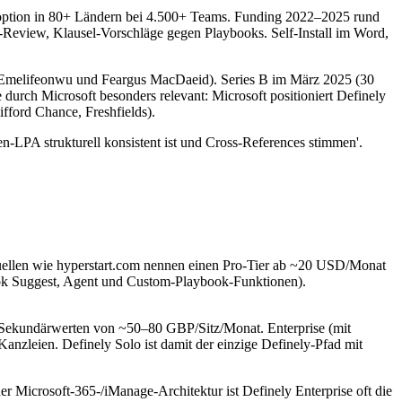
Adoption in 80+ Ländern bei 4.500+ Teams. Funding 2022–2025 rund
-Review, Klausel-Vorschläge gegen Playbooks. Self-Install im Word,
 Emelifeonwu und Feargus MacDaeid). Series B im März 2025 (30
rch Microsoft besonders relevant: Microsoft positioniert Definely
fford Chance, Freshfields).
iten-LPA strukturell konsistent ist und Cross-References stimmen'.
-quellen wie hyperstart.com nennen einen Pro-Tier ab ~20 USD/Monat
ok Suggest, Agent und Custom-Playbook-Funktionen).
mit Sekundärwerten von ~50–80 GBP/Sitz/Monat. Enterprise (mit
anzleien. Definely Solo ist damit der einzige Definely-Pfad mit
 Microsoft-365-/iManage-Architektur ist Definely Enterprise oft die