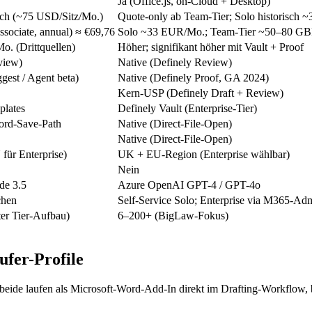
Ja (Office.js, on-Cloud + Desktop)
lich (~75 USD/Sitz/Mo.)
Quote-only ab Team-Tier; Solo historisch
sociate, annual) ≈ €69,76
Solo ~33 EUR/Mo.; Team-Tier ~50–80 GBP
. (Drittquellen)
Höher; signifikant höher mit Vault + Proof
view)
Native (Definely Review)
gest / Agent beta)
Native (Definely Proof, GA 2024)
Kern-USP (Definely Draft + Review)
plates
Definely Vault (Enterprise-Tier)
Word-Save-Path
Native (Direct-File-Open)
Native (Direct-File-Open)
für Enterprise)
UK + EU-Region (Enterprise wählbar)
Nein
de 3.5
Azure OpenAI GPT-4 / GPT-4o
chen
Self-Service Solo; Enterprise via M365-A
ter Tier-Aufbau)
6–200+ (BigLaw-Fokus)
fer-Profile
: beide laufen als Microsoft-Word-Add-In direkt im Drafting-Workflow