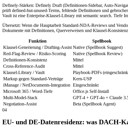
Definely-Stärken: Definely Draft (Definitionen-Sidebar, Auto-Navig
prüft defined-but-unused-Terms, fehlende Definitionen und gebroche
Vault ist eine Enterprise-Klausel-Library mit semantic search. Tiefe
Übersetzt: Wenn die Hauptarbeit Standard-NDA-Reviews und Vendor-
Dokumente mit Definitionen, Querverweisen und Klausel-Konsistenz s
Funktion
Spellbook
Klausel-Generierung / Drafting-Assist
Native (Spellbook Suggest)
Red-Flag-Review / Risiko-Scoring
Native (Spellbook Review)
Definitionen-Konsistenz
Mittel
Cross-Reference-Audit
Mittel
Klausel-Library / Vault
Playbook-PDFs (eingeschränk
Markup gegen Standard-Verträge
Kern-USP
iManage / NetDocuments-Integration
Eingeschränkt
Microsoft 365 / Word-Tiefe
Office.js Self-Install
Multi-Model-Stack
GPT-4 + GPT-4o + Claude 3.
Negotiation-Assist
Beta (Spellbook Agent)
04
EU- und DE-Datenresidenz: was DACH-Ka