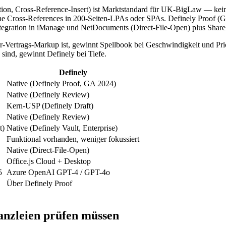
ation, Cross-Reference-Insert) ist Marktstandard für UK-BigLaw — kei
ne Cross-References in 200-Seiten-LPAs oder SPAs. Definely Proof (G
 Integration in iManage und NetDocuments (Direct-File-Open) plus Share
Vertrags-Markup ist, gewinnt Spellbook bei Geschwindigkeit und Pr
ind, gewinnt Definely bei Tiefe.
Definely
Native (Definely Proof, GA 2024)
Native (Definely Review)
Kern-USP (Definely Draft)
Native (Definely Review)
t)
Native (Definely Vault, Enterprise)
Funktional vorhanden, weniger fokussiert
Native (Direct-File-Open)
Office.js Cloud + Desktop
5
Azure OpenAI GPT-4 / GPT-4o
Über Definely Proof
nzleien prüfen müssen