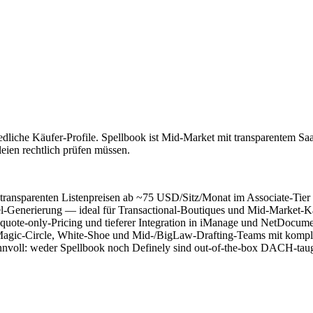
iedliche Käufer-Profile. Spellbook ist Mid-Market mit transparentem 
en rechtlich prüfen müssen.
 transparenten Listenpreisen ab ~75 USD/Sitz/Monat im Associate-Tier
l-Generierung — ideal für Transactional-Boutiques und Mid-Market-Ka
ote-only-Pricing und tieferer Integration in iManage und NetDocumen
ot: Magic-Circle, White-Shoe und Mid-/BigLaw-Drafting-Teams mit k
nvoll: weder Spellbook noch Definely sind out-of-the-box DACH-taug