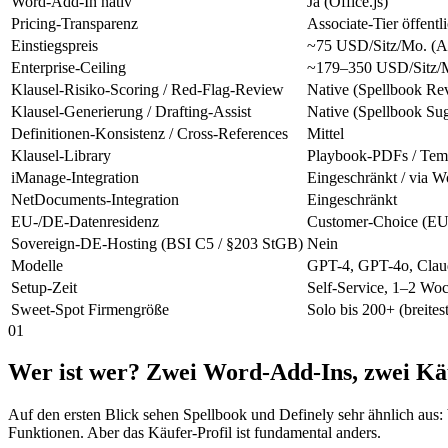
Word-Add-In nativ
Ja (Office.js)
Pricing-Transparenz
Associate-Tier öffent
Einstiegspreis
~75 USD/Sitz/Mo. (As
Enterprise-Ceiling
~179–350 USD/Sitz/Mo
Klausel-Risiko-Scoring / Red-Flag-Review
Native (Spellbook Re
Klausel-Generierung / Drafting-Assist
Native (Spellbook Sug
Definitionen-Konsistenz / Cross-References
Mittel
Klausel-Library
Playbook-PDFs / Tem
iManage-Integration
Eingeschränkt / via 
NetDocuments-Integration
Eingeschränkt
EU-/DE-Datenresidenz
Customer-Choice (EU 
Sovereign-DE-Hosting (BSI C5 / §203 StGB)
Nein
Modelle
GPT-4, GPT-4o, Clau
Setup-Zeit
Self-Service, 1–2 Wo
Sweet-Spot Firmengröße
Solo bis 200+ (breites
01
Wer ist wer? Zwei Word-Add-Ins, zwei Käu
Auf den ersten Blick sehen Spellbook und Definely sehr ähnlich aus
Funktionen. Aber das Käufer-Profil ist fundamental anders.