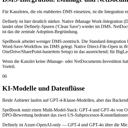
Für Kanzleien, die ein etabliertes DMS einsetzen, ist die Integration 
Definely ist hier deutlich stärker. Native iManage Work-Integration 
landet ohne Definely-Spuren ('Clean Save') wieder im DMS. NetDoc
ist das die zentrale Adoption-Begründung.
Spellbook arbeitet weniger DMS-zentrisch. Die Standard-Integration 
Word-Save-Workflow ins DMS gelegt. Native Direct-File-Open in iM
OneDrive/SharePoint-basiertem Setup) ist das ausreichend; für BigL
Wenn die Kanzlei keine iManage- oder NetDocuments-Investition hat, 
Vorteil.
06
KI-Modelle und Datenflüsse
Beide Anbieter laufen auf GPT-4-Klasse-Modellen, aber das Backend i
Spellbook nutzt einen Multi-Model-Stack: GPT-4 und GPT-4o von Op
DPO-Bewertung bedeutet das zwei US-Subprocessor-Konstellationen,
Definely ist Azure-OpenAI-only — GPT-4 und GPT-4o über die Micro