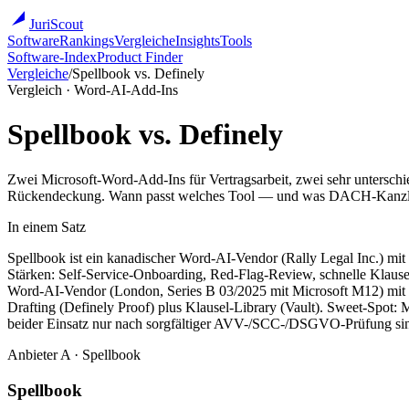
JuriScout
Software
Rankings
Vergleiche
Insights
Tools
Software-Index
Product Finder
Vergleiche
/
Spellbook
vs.
Definely
Vergleich · Word-AI-Add-Ins
Spellbook vs. Definely
Zwei Microsoft-Word-Add-Ins für Vertragsarbeit, zwei sehr untersch
Rückendeckung. Wann passt welches Tool — und was DACH-Kanzlei
In einem Satz
Spellbook ist ein kanadischer Word-AI-Vendor (Rally Legal Inc.) mit
Stärken: Self-Service-Onboarding, Red-Flag-Review, schnelle Klause
Word-AI-Vendor (London, Series B 03/2025 mit Microsoft M12) mit qu
Drafting (Definely Proof) plus Klausel-Library (Vault). Sweet-Sp
beider Einsatz nur nach sorgfältiger AVV-/SCC-/DSGVO-Prüfung sin
Anbieter
A
·
Spellbook
Spellbook