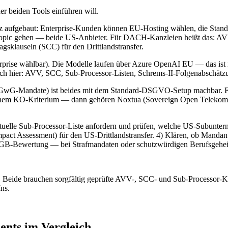
r beiden Tools einführen will.
enz aufgebaut: Enterprise-Kunden können EU-Hosting wählen, die Sta
opic gehen — beide US-Anbieter. Für DACH-Kanzleien heißt das: AVV m
sklauseln (SCC) für den Drittlandstransfer.
prise wählbar). Die Modelle laufen über Azure OpenAI EU — das ist re
 hier: AVV, SCC, Sub-Processor-Listen, Schrems-II-Folgenabschätz
G-Mandate) ist beides mit dem Standard-DSGVO-Setup machbar. Für
nem KO-Kriterium — dann gehören Noxtua (Sovereign Open Telekom 
tuelle Sub-Processor-Liste anfordern und prüfen, welche US-Subunte
act Assessment) für den US-Drittlandstransfer. 4) Klären, ob Mandan
StGB-Bewertung — bei Strafmandaten oder schutzwürdigen Berufsgeheim
 Beide brauchen sorgfältig geprüfte AVV-, SCC- und Sub-Processor-Ko
ns.
nts im Vergleich