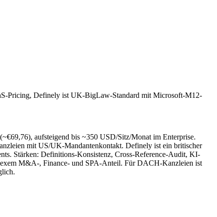
SaaS-Pricing, Definely ist UK-BigLaw-Standard mit Microsoft-M12-
 (~€69,76), aufsteigend bis ~350 USD/Sitz/Monat im Enterprise.
nzleien mit US/UK-Mandantenkontakt. Definely ist ein britischer
ts. Stärken: Definitions-Konsistenz, Cross-Reference-Audit, KI-
omplexem M&A-, Finance- und SPA-Anteil. Für DACH-Kanzleien ist
lich.