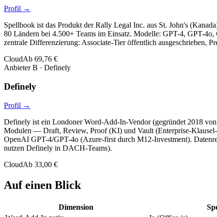
Profil →
Spellbook ist das Produkt der Rally Legal Inc. aus St. John's (Kana
80 Ländern bei 4.500+ Teams im Einsatz. Modelle: GPT-4, GPT-4o, C
zentrale Differenzierung: Associate-Tier öffentlich ausgeschrieben, P
Cloud
Ab
69,76 €
Anbieter
B
·
Definely
Definely
Profil →
Definely ist ein Londoner Word-Add-In-Vendor (gegründet 2018 von N
Modulen — Draft, Review, Proof (KI) und Vault (Enterprise-Klausel
OpenAI GPT-4/GPT-4o (Azure-first durch M12-Investment). Datenres
nutzen Definely in DACH-Teams).
Cloud
Ab
33,00 €
Auf einen Blick
Dimension
Sp