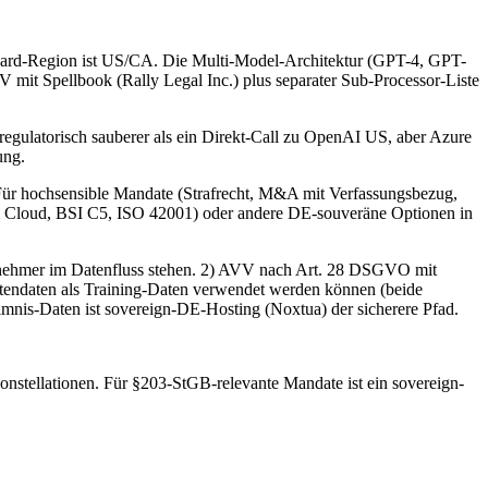
ndard-Region ist US/CA. Die Multi-Model-Architektur (GPT-4, GPT-
it Spellbook (Rally Legal Inc.) plus separater Sub-Processor-Liste
gulatorisch sauberer als ein Direkt-Call zu OpenAI US, aber Azure
ung.
 hochsensible Mandate (Strafrecht, M&A mit Verfassungsbezug,
Cloud, BSI C5, ISO 42001) oder andere DE-souveräne Optionen in
rnehmer im Datenfluss stehen. 2) AVV nach Art. 28 DSGVO mit
tendaten als Training-Daten verwendet werden können (beide
nis-Daten ist sovereign-DE-Hosting (Noxtua) der sicherere Pfad.
nstellationen. Für §203-StGB-relevante Mandate ist ein sovereign-