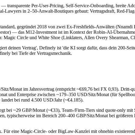
aS — transparente Per-User-Pricing, Self-Service-Onboarding, breite 
nal-Lawyers in 2–50-Anwalt-Boutiques gebaut: Vertragsdraft, Red-Flag
Standard, gegründet 2018 von zwei Ex-Freshfields-Anwälten (Nnamdi
stor) — das M12-Investment ist im Kontext der Robin-AI-Übernahme du
 Magic Circle und White Shoe (Linklaters, Allen Overy Shearman, Cli
iert deinen Vertrag', Definely ist 'die KI sorgt dafür, dass dein 200-Se
inely bei Tiefe der Vertragsmechanik.
D/Sitz/Monat im Jahresvertrag (entspricht ~€69,76 bei FX 0,93). Dritt
onat und Enterprise zwischen ~179–350 USD/Sitz/Monat (für Spellbo
e landet bei rund 4.500 USD/Jahr (~€4.185).
ier liegt bei ~29 GBP/Monat (~€33), Team-/Firm-Tiers sind quote-only 
iven, typischerweise im Bereich 200–400 GBP/Sitz/Monat bei größeren K
Für eine Magic-Circle- oder BigLaw-Kanzlei mit ohnehin existierender