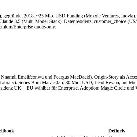
da), gegründet 2018. ~25 Mio. USD Funding (Moxxie Ventures, Inovia).
laude 3.5 (Multi-Model-Stack). Datenresidenz: customer_choice (US/E
remium/Enterprise quote-only.
namdi Emelifeonwu und Feargus MacDaeid). Origin-Story als Accessibil
-Library). Series B im März 2025: 30 Mio. USD; Lead Revaia, mit Mic
idenz UK + EU wählbar für Enterprise. Adoption: Magic Circle und W
ellbook
Definely