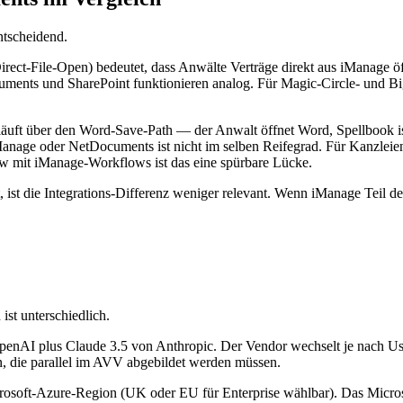
entscheidend.
(Direct-File-Open) bedeutet, dass Anwälte Verträge direkt aus iManage 
uments und SharePoint funktionieren analog. Für Magic-Circle- und B
läuft über den Word-Save-Path — der Anwalt öffnet Word, Spellbook ist
anage oder NetDocuments ist nicht im selben Reifegrad. Für Kanzlei
aw mit iManage-Workflows ist das eine spürbare Lücke.
ist die Integrations-Differenz weniger relevant. Wenn iManage Teil de
st unterschiedlich.
enAI plus Claude 3.5 von Anthropic. Der Vendor wechselt je nach U
 die parallel im AVV abgebildet werden müssen.
soft-Azure-Region (UK oder EU für Enterprise wählbar). Das Microso