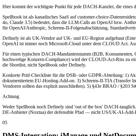
Hier kommt der wichtigste Punkt für jede DACH-Kanzlei, die eines de
Spellbook ist als kanadisches SaaS auf customer-choice-Datenresid
4o, Claude 3.5) bedeutet, dass die LLM-Calls an OpenAI bzw. Anthr
für OpenAI/Anthropic, Schrems-II-Folgenabschätzung, Standardvertrag
Definely ist als UK-Vendor auf UK- und EU-Region aufgebaut (Enter
OpenAI ist immer noch Microsoft-Cloud unter dem CLOUD Act. Auch
Für einen typischen DACH-Mandantenstamm (B2B, Konsumenten, Gw
hochwertige Konzern-Compliance) wird der CLOUD-Act-Riss zu ei
die Shortlist, nicht Spellbook oder Definely.
Konkrete Prüf-Checkliste für die DSB- oder GDPR-Abteilung: 1) Ak
dokumentiertem EU-Hosting-Add-on. 3) Schrems-II-TIA (Transfer Imp
Vendoren sollten das explizit ausschließen). 5) §43e BRAO / §203 
Achtung
Weder Spellbook noch Definely sind 'out of the box' DACH-tauglich.
DE-Anbieter (Noxtua) der defensible Pfad — nicht US/UK-AI-Add-I
05
DMS-Integration: iManage und NetDocume