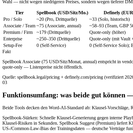
Wahl — nicht wegen niedrigeren Preises, sondern wegen tieferer DMS
Tier
Spellbook (USD/Sitz/Mo.)
Definely (EUR
Pro / Solo
~20 (Pro, Drittquelle)
~33 (Solo, historisch)
Associate / Team
~75 (Associate, annual)
~58–93 (Team, GBP 5
Premium / Firm
~179 (Drittquelle)
Quote-only (höher)
Enterprise
~250–350 (Drittquelle)
Quote-only (mit Vault 
Setup-Fee
0 (Self-Service)
0 (Self-Service Solo);
Fakt
Spellbook Associate (75 USD/Sitz/Monat, annual) entspricht in vend
quote-only — Listenpreise nicht öffentlich.
Quelle:
spellbook.legal/pricing + definely.com/pricing (verifiziert 20
03
Funktionsumfang: was beide gut können — 
Beide Tools decken den Word-AI-Standard ab: Klausel-Vorschläge, Ris
Spellbook-Stärken: Schnelle Klausel-Generierung gegen interne Pla
Klausel-Risiken in Sekunden. Spellbook Suggest (Premium) liefert K
US-/Common-Law-Bias der Trainingsdaten — deutsche Verträge funkti