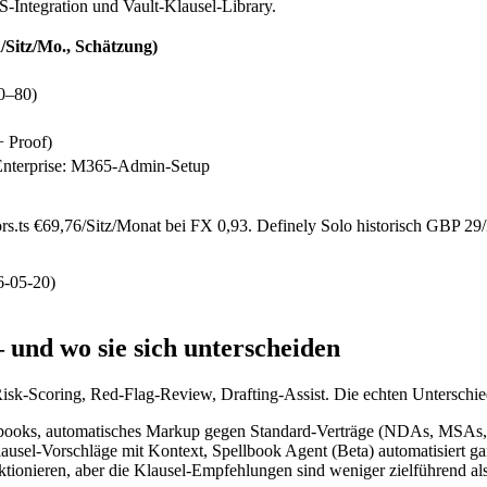
-Integration und Vault-Klausel-Library.
/Sitz/Mo., Schätzung)
0–80)
+ Proof)
 Enterprise: M365-Admin-Setup
ors.ts €69,76/Sitz/Monat bei FX 0,93. Definely Solo historisch GBP 2
26-05-20)
und wo sie sich unterscheiden
k-Scoring, Red-Flag-Review, Drafting-Assist. Die echten Unterschiede 
ybooks, automatisches Markup gegen Standard-Verträge (NDAs, MSAs, 
lausel-Vorschläge mit Kontext, Spellbook Agent (Beta) automatisiert 
onieren, aber die Klausel-Empfehlungen sind weniger zielführend als